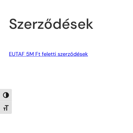
Szerződések
EUTAF 5M Ft feletti szerződések
Nagy kontraszt váltása
Betűméret váltása