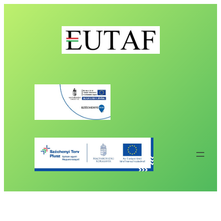
Ugrás
a
tartalomhoz